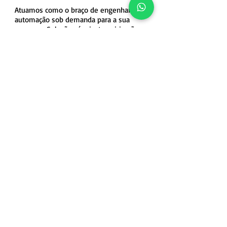
Atuamos como o braço de engenharia e
automação sob demanda para a sua
empresa. Soluções ágeis, terceirização
de desenvolvimento técnico e suporte
pontual com foco absoluto em prazos.
Solicitar Orçamento